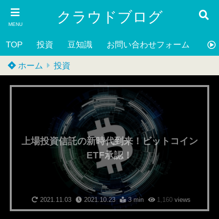
クラウドブログ
MENU
TOP
投資
豆知識
お問い合わせフォーム
プ
ホーム
投資
上場投資信託の新時代到来！ビットコイン
ETF承認！
2021.11.03
2021.10.23
3 min
1,160
views