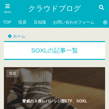
クラウドブログ
MENU
TOP
投資
豆知識
お問い合わせフォーム
プ
ホーム
SOXLの記事一覧
投資
脅威の３倍レバレッジ型ETF、SOXL